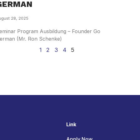
GERMAN
ugust 28, 2025
eminar Program Ausbildung – Founder Go
erman (Mr. Ron Schenke)
1
2
3
4
5
Link
Apply Now