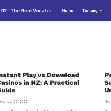
 - The Real Vocational School
•
SMK Mitra Indu
Home
Tentang
Instant Play vs Download
P
asinos in NZ: A Practical
S
Guide
U
ovember 26, 2025
Nov