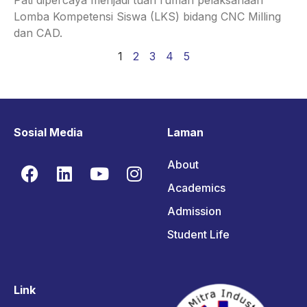
Pati dipercaya menjadi tuan rumah pelaksanaan
Lomba Kompetensi Siswa (LKS) bidang CNC Milling
dan CAD.
1
2
3
4
5
Sosial Media
Laman
About
Academics
Admission
Student Life
Link