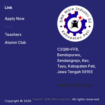
Link
Apply Now
Blog
Teachers
Alumni Club
C2QM+FF8,
Bendopurwo,
Sendangrejo, Kec.
Tayu, Kabupaten Pati,
Jawa Tengah 59155
+1 (772) 290-2999
TeamIT SMK Mitra Industri
. All rights reserved.
Copyright © 2026