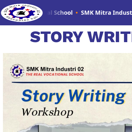
Real Vocational School
•
SMK Mitra Industri 02
STORY WRIT