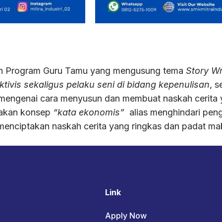
kan Program Guru Tamu yang mengusung tema
Story Wr
ktivis sekaligus pelaku seni di bidang kepenulisan
, 
r mengenai cara menyusun dan membuat naskah cerita y
nakan konsep
“kata ekonomis”
alias menghindari peng
uk menciptakan naskah cerita yang ringkas dan padat ma
Link
Apply Now